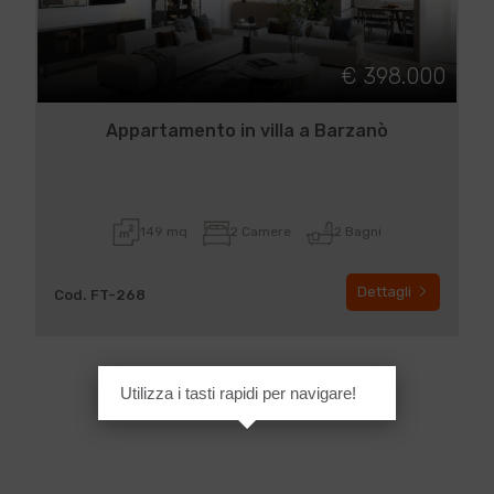
€ 398.000
Appartamento in villa a Barzanò
149 mq
2 Camere
2 Bagni
Dettagli
Cod. FT-268
Utilizza i tasti rapidi per navigare!