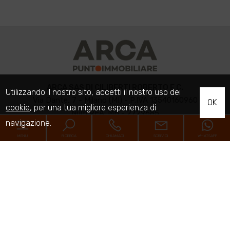
ARCA SAS DI CILIBERTI ROBERTO E C.
Utilizzando il nostro sito, accetti il nostro uso dei
Via Dante, 7 - Milano (MI) - P.IVA 13540160960
OK
cookie
, per una tua migliore esperienza di
Num REA: MB - 2729685
navigazione.
MENU
RICERCA
CHIAMACI
SCRIVICI
WHATSAPP
Home
Immobili
Chi siamo
Contatti
Codice
Sitemap
Home
Contratto
Privacy Policy
Immobili