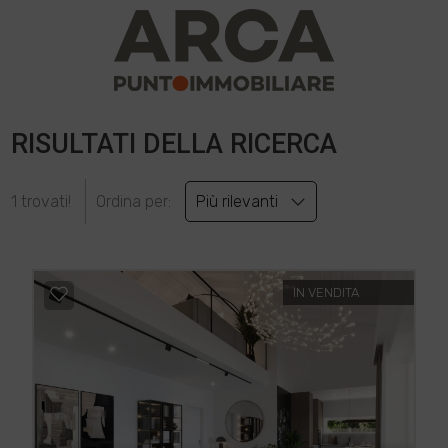
RISULTATI DELLA RICERCA
1 trovati!
Ordina per:
Più rilevanti
IN VENDITA