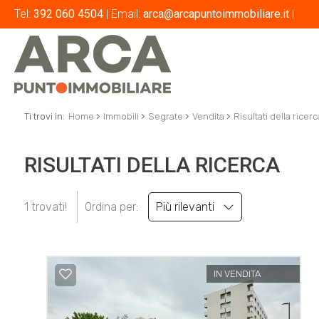
Tel:
392 060 4504
| Email:
arca@arcapuntoimmobiliare.it
|
›
›
›
›
Ti trovi in:
Home
Immobili
Segrate
Vendita
Risultati della ricerc
RISULTATI DELLA RICERCA
1 trovati!
Ordina per:
Più rilevanti
IN VENDITA