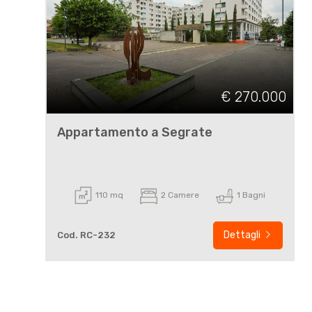
€ 270.000
Appartamento a Segrate
110 mq
2 Camere
1 Bagni
Dettagli
Cod. RC-232